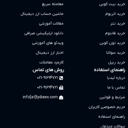
معامله سریع
ماشین حساب ارز دیجیتال
مقالات آموزشی
دانلود اپلیکیشن صرافی
ویدئو های آموزشی
اخبار ارز دیجیتال
کارمزد معاملات
روش های تماس
021-91694721
021-91694721
info[at]lydiaex.com