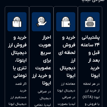
خرید و
احراز
خرید و
فروش
هویت
فروش ارز
لحظه ای
سریع
دیجیتال
ارز
برای
ایتوتا،
دیجیتال
عضویت
تتری یا
ایوتا
و خرید ارز
تومانی
ایوتا
معامله ارز
اگر قصد
دیجیتال ایوتا
خرید
در صرافی
در صرافی
مستقیم ارز
دیجیتال
لیدیا بصورت
دیجیتال ایوتا
لیدیا، تمامی