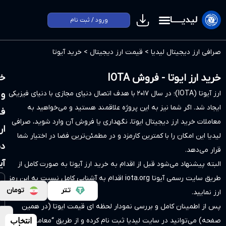
ورود / ثبت نام
یا
>
قیمت ارز دیجیتال
>
خرید آیوتا
روش IOTA
خرید
ارز آیوتا (IOTA)؛ در سال ۲۰۱۷ با هدف اتصال دنیای مجازی با دنیای فیزیکی
و
 به این پروژه علاقمند هستید و می‌خواهید به
فروش
یتال ایوتا، نگهداری یا فروش آن وارد شوید، صرافی
ارز
 کمترین کارمزد و در مطمئن‌ترین فضا در اختیار شما
دیجیتال
آیوتا
قبل از اقدام به خرید ارز آیوتا به صورت کامل از
iota
اقدام به آشنایی کامل نسبت به این رمز
تتر
تومان
و بررسی نمودار لحظه ای قیمت ایوتا (در همین
ایت لیدیا ثبت نام کرده و از طریق “معامله آسان”
انتخاب